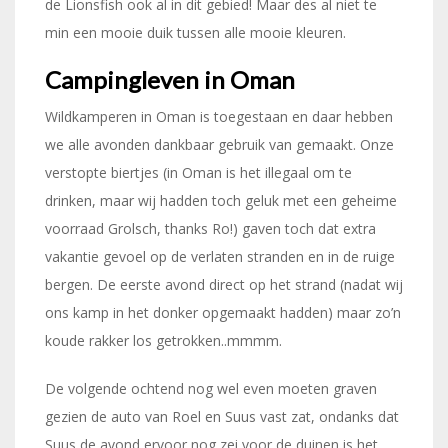
de Lionsfish ook al in dit gebied! Maar des al niet te
min een mooie duik tussen alle mooie kleuren.
Campingleven in Oman
Wildkamperen in Oman is toegestaan en daar hebben
we alle avonden dankbaar gebruik van gemaakt. Onze
verstopte biertjes (in Oman is het illegaal om te
drinken, maar wij hadden toch geluk met een geheime
voorraad Grolsch, thanks Ro!) gaven toch dat extra
vakantie gevoel op de verlaten stranden en in de ruige
bergen. De eerste avond direct op het strand (nadat wij
ons kamp in het donker opgemaakt hadden) maar zo’n
koude rakker los getrokken..mmmm.
De volgende ochtend nog wel even moeten graven
gezien de auto van Roel en Suus vast zat, ondanks dat
Suus de avond ervoor nog zei voor de duinen is het