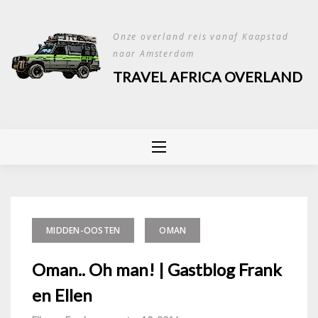
Skip
to
Onze overland reis vanaf Kaapstad
content
naar Amsterdam
TRAVEL AFRICA OVERLAND
MIDDEN-OOSTEN
OMAN
Oman.. Oh man! | Gastblog Frank
en Ellen