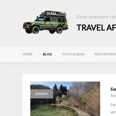
Skip
to
Onze overland re
content
TRAVEL A
HOME
BLOG
FOTO ALBUM
REIS INFORM
Eur
EUROPA
Sus
De 
ver