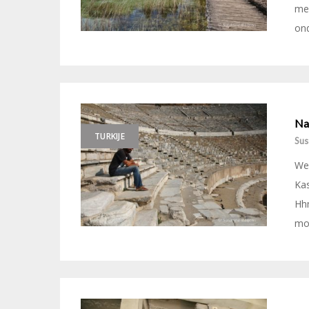
men
on
Naz
TURKIJE
Sus
We 
Ka
Hhm
moo