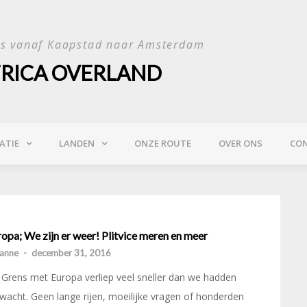
is vanaf Kaapstad naar Amsterdam
FRICA OVERLAND
ATIE
LANDEN
ONZE ROUTE
OVER ONS
CO
opa; We zijn er weer! Plitvice meren en meer
anne
-
december 31, 2016
Grens met Europa verliep veel sneller dan we hadden
wacht. Geen lange rijen, moeilijke vragen of honderden