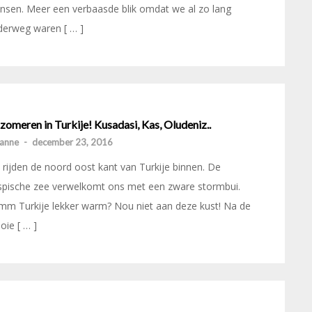
sen. Meer een verbaasde blik omdat we al zo lang
derweg waren [ … ]
omeren in Turkije! Kusadasi, Kas, Oludeniz..
anne
-
december 23, 2016
rijden de noord oost kant van Turkije binnen. De
spische zee verwelkomt ons met een zware stormbui.
m Turkije lekker warm? Nou niet aan deze kust! Na de
ie [ … ]