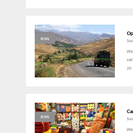
Op 
IRAN
Sus
We 
van
zo 
Cam
IRAN
Sus
We 