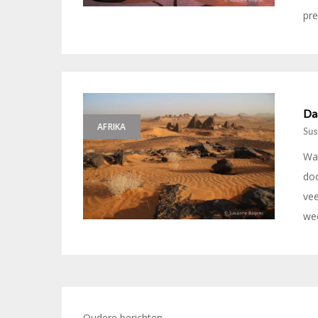
pre
Daa
AFRIKA
Sus
Wa
doo
vee
wee
Oudere berichten