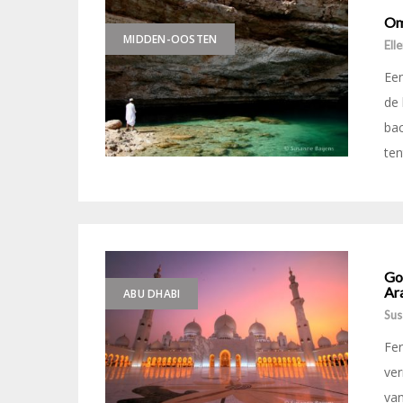
Om
MIDDEN-OOSTEN
Ell
Een
de
bac
ten
Go
Ar
ABU DHABI
Sus
Fer
ver
van