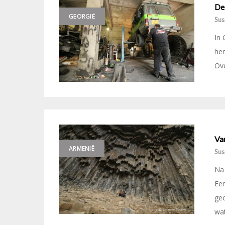
De
GEORGIË
Sus
In 
her
Ove
Van
ARMENIË
Sus
Na 
Een
gec
wat