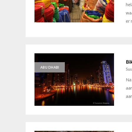
hel
waa
er 
Bik
ABU DHABI
Sus
Na 
aan
aan