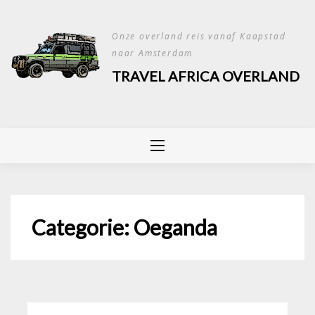
Skip
to
Onze overland reis vanaf Kaapstad
content
naar Amsterdam
TRAVEL AFRICA OVERLAND
Categorie:
Oeganda