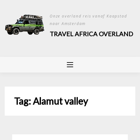
Skip
to
Onze overland reis vanaf Kaapstad
content
naar Amsterdam
TRAVEL AFRICA OVERLAND
Tag:
Alamut valley