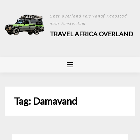
Skip
to
Onze overland reis vanaf Kaapstad
content
naar Amsterdam
TRAVEL AFRICA OVERLAND
Tag:
Damavand