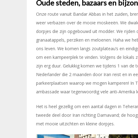
Oude steden, bazaars en bijz
Onze route vanuit Bandar Abbas in het zuiden, bren
weer verbazen over de mooie moskeeën. We dwalen
dorpjes die zijn opgebouwd uit modder. We rijden
granaatappels, perziken en meloenen. Haha we he
ons leven. We komen langs zoutplateau’s en eindi
om een kampeerplek te vinden. Volgens de lokals zo
zijn erg duur. Gelukkig komen we tijdens 1 van de 
Nederlander die 2 maanden door Iran reist en in een
parkeerplaatsen waarop we mogen kamperen! In 
ambassade waar tegenwoordig vele anti-Amerika le
Het is heel gezellig om een aantal dagen in Teheran
tweede deel door Iran richting Damavand; de hoogst
met mooie uitzichten en kleine dorpjes.