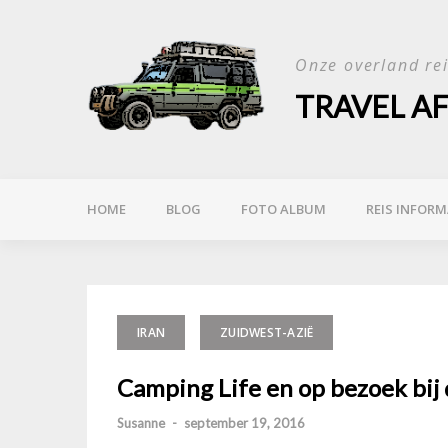
Skip
to
Onze overland re
content
TRAVEL A
HOME
BLOG
FOTO ALBUM
REIS INFORM
IRAN
ZUIDWEST-AZIË
Camping Life en op bezoek bij d
Susanne
-
september 19, 2016