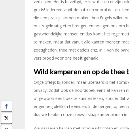
verblijven. Het is beveiligd, er is water en er zijn 
gratis! Iedereen vindt de auto en vooral de tent h
die een praatje komen maken, hun Engels willen o
ons regelmatig eten brengen en nodigen ons om bij f
gastvriendelijke mensen en dus komt het regelmatig
te maken, maar dat vanuit alle kanten mensen me
zoetigheden, thee met dadels enz. In 1 van de par
vers brood voor ons heeft gehaald.
Wild kamperen en op de thee bi
Ongelofelijk bijzonder, maar uiteraard is het som
privacy, zodat ook de hoofddoek eens af kan (en n
of gewoon een boek te kunnen lezen, zonder dat w
er genoeg plekken te vinden. In de bergen, op een ve
dus we hebben onze nieuwe slaapkamer binnen in de
We passeren bergen met mooie uitzichten en kome