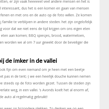
toiletten, er zijn vaak heeeeeel veel andere mensen en het is
eel interessant, dus het is een komen en gaan van mensen
efenen en met ons en de auto op de foto willen. Ze komen
amilie te verblijven in andere steden. het zijn ongelofelijk
 voor dat we niet eens de tijd krijgen om ons eigen eten
t eten aan komen; BBQ spiesjes, brood, watermeloen,
ken worden we al om 7 uur gewekt door de beveiliger die
j de imker in de vallei
s ook fijn om even niemand om je heen met een beetje
iet pas in de tent;-) we een heerlijk douche kunnen nemen
e steeds op de foto worden gezet. Tussen de steden zijn
rlate weg, in een vallei. ’s Avonds koelt het al enorm af,
 auto al regelmatig gebruikt!
n weer op bijzondere plekken. Zo denken we op een