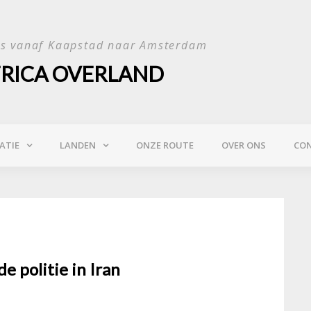
is vanaf Kaapstad naar Amsterdam
FRICA OVERLAND
ATIE
LANDEN
ONZE ROUTE
OVER ONS
CO
e politie in Iran