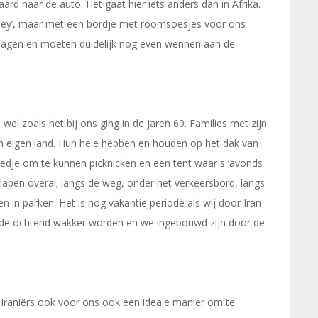
ard naar de auto. Het gaat hier iets anders dan in Afrika.
ey’, maar met een bordje met roomsoesjes voor ons
lagen en moeten duidelijk nog even wennen aan de
 wel zoals het bij ons ging in de jaren 60. Families met zijn
 in eigen land. Hun hele hebben en houden op het dak van
eedje om te kunnen picknicken en een tent waar s ‘avonds
 slapen overal; langs de weg, onder het verkeersbord, langs
 in parken. Het is nog vakantie periode als wij door Iran
nde ochtend wakker worden en we ingebouwd zijn door de
e Iraniërs ook voor ons ook een ideale manier om te